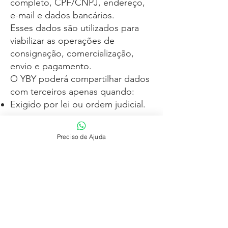
completo, CPF/CNPJ, endereço,
e-mail e dados bancários.
Esses dados são utilizados para
viabilizar as operações de
consignação, comercialização,
envio e pagamento.
O YBY poderá compartilhar dados
com terceiros apenas quando:
Exigido por lei ou ordem judicial.
Necessário para processamento
Preciso de Ajuda
de pagamento ou envio de
produtos.
Relevante para atividades de
segurança antifraude.
Não coletamos Dados Pessoais