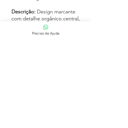
Descrição:
Design marcante
com detalhe orgânico central,
acabamento artesanal e
presença forte. Uma peça
Preciso de Ajuda
única, que chama atenção
pela forma e personalidade.
YbY Serviços AS
atendimento@ybybank.com.br
YBY SERVIÇOS LTDA - Rua Dr. Virgílio de Carvalho Pinto, 445 –
Pinheiros São Paulo (SP) | Brasil – CEP:
05415-030
-
CNPJ: