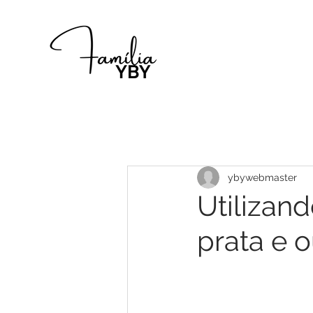
ybywebmaster
Utilizand
prata e o