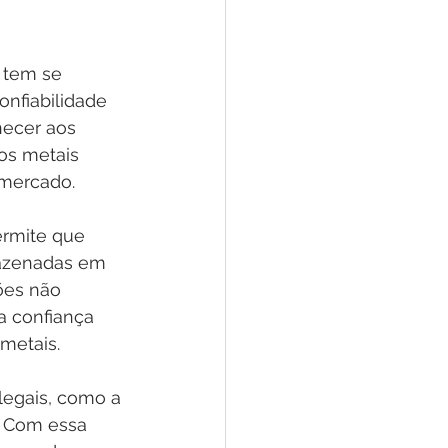
 
 tem se 
nfiabilidade 
necer aos 
os metais 
 mercado.
ermite que 
mazenadas em 
ões não 
 confiança 
metais.
ilegais, como a 
. Com essa 