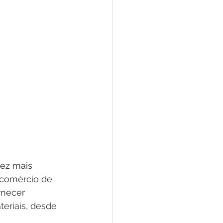
ez mais 
 comércio de 
rnecer 
eriais, desde 