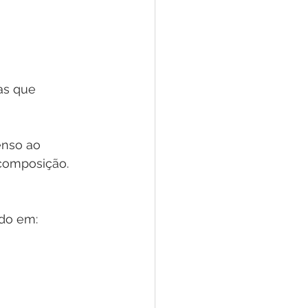
as que 
enso ao 
composição. 
ndo em: