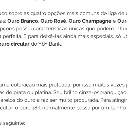
co sobre as quatro opções mais comuns de liga de ou
as: 
Ouro Branco
, 
Ouro Rosé
, 
Ouro Champagne
 e 
Our
ções possui características únicas que podem influe
perfeita. E para deixá-las ainda mais especiais, só ut
ouro circular
 do YbY Bank.
uma coloração mais prateada, por isso muitas vezes 
s de prata ou platina. Seu brilho cinza-esbranquiça
relos do ouro a faz ser muito procurada. Para atingir
uliar, o ouro 18K normalmente passa por um banho d
 seguinte: