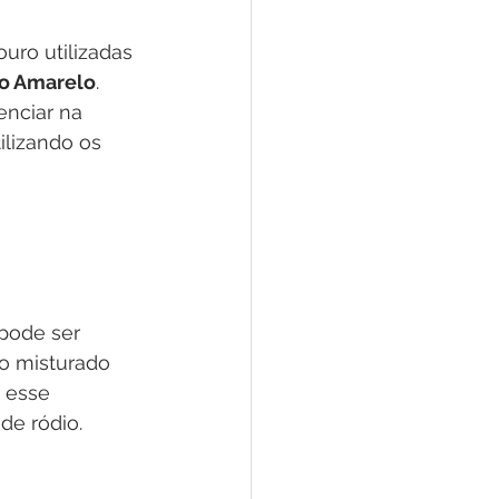
ro utilizadas 
o Amarelo
. 
nciar na 
ilizando os 
pode ser 
do misturado 
 esse 
e ródio. 