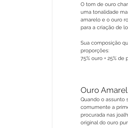
O tom de ouro cham
uma tonalidade mai
amarelo e o ouro r
para a criação de lo
Sua composição qua
proporções:
75% ouro + 25% de p
Ouro Amare
Quando o assunto sã
comumente a primei
procurada nas joalh
original do ouro pu