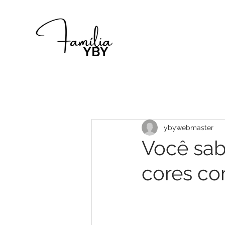
ybywebmaster
Você sab
cores co