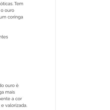
ticas. Tem 
o ouro 
 um coringa 
ntes 
do ouro é 
ga mais 
ente a cor 
e valorizada. 